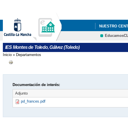
NUESTRO CEN
EducamosC
IES Montes de Toledo, Gálvez (Toledo)
Inicio
»
Departamentos
Se encuentra usted aquí
Documentación de interés:
Adjunto
pd_frances.pdf