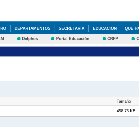
Pasar al
contenido
principal
TRO
DEPARTAMENTOS
SECRETARÍA
EDUCACIÓN
QUÉ H
LM
Delphos
Portal Educación
CRFP
C
Tamaño
458.76 KB