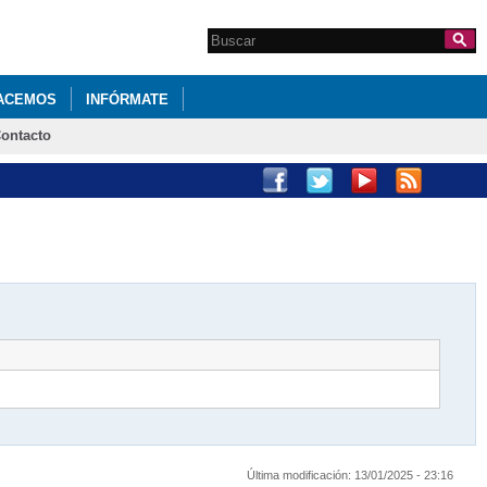
Search this site
Formulario de
búsqueda
ACEMOS
INFÓRMATE
ontacto
Última modificación:
13/01/2025 - 23:16