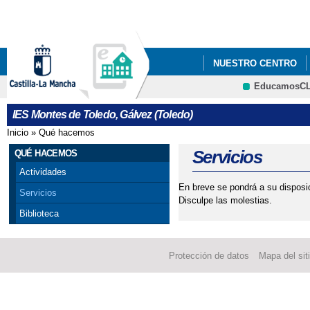
Pa
co
pri
NUESTRO CENTRO
EducamosC
INFÓRMATE
IES Montes de Toledo, Gálvez (Toledo)
Inicio
»
Qué hacemos
Se encuentra usted aquí
Servicios
QUÉ HACEMOS
Actividades
En breve se pondrá a su disposic
Servicios
Disculpe las molestias.
Biblioteca
Protección de datos
Mapa del sit