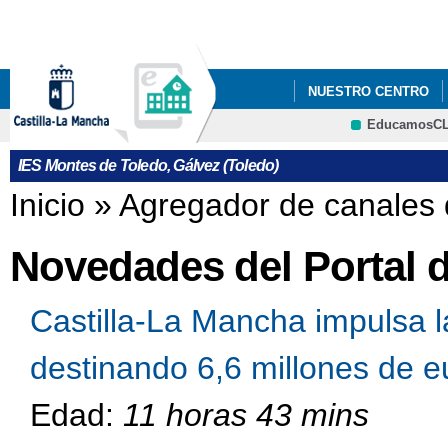
Pa
co
pri
NUESTRO CENTRO
EducamosC
INFÓRMATE
IES Montes de Toledo, Gálvez (Toledo)
Se encuentra usted aquí
Inicio
»
Agregador de canales 
Novedades del Portal 
Castilla-La Mancha impulsa l
destinando 6,6 millones de eu
Edad:
11 horas 43 mins